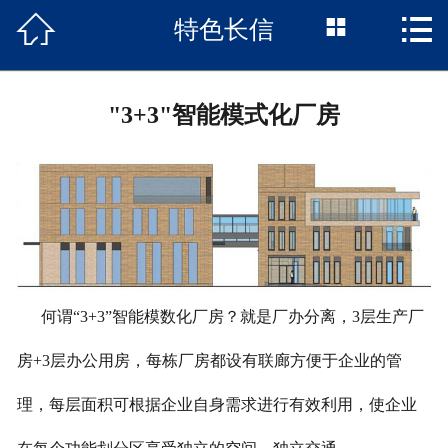



特色长信
首页

项目概况
"3+3"智能模式化厂房
长信动态
户型展示
区位优势
特色长信
何谓“3+3”智能模数化厂房？就是厂办分离，3层生产厂
政策聚焦
房+3层办公用房，每栋厂房都设有联廊方便于企业的管
园区企业
理，每层面积可根据企业自身需求进行有效利用，使企业
联系我们