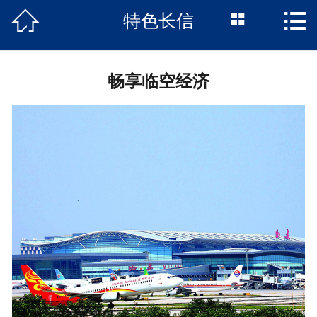



特色长信
首页

项目概况
畅享临空经济
长信动态
户型展示
区位优势
特色长信
政策聚焦
园区企业
联系我们